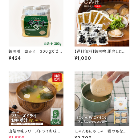
錦味噌 白みそ 300ｇガゼッ
【送料無料】錦味噌 即席しじみ
ト
汁 5食入
¥424
¥1,000
山陰の味フリーズドライお味噌
にゃんもにゃにゃ 猫のもなか
汁
のお味噌汁
¥1,556
¥2,700