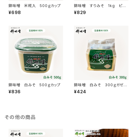
錦味噌 米糀入 500ｇカップ
錦味噌 すりみそ 1kg ピロ
ー
¥698
¥829
錦味噌 白みそ 500ｇカップ
錦味噌 白みそ 300ｇガゼッ
ト
¥836
¥424
その他の商品