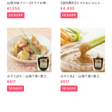
山陰の味フリーズドライお味噌
【送料無料】にゃんもにゃにゃ オ
汁
ールインニャンクリーム50g (人
¥1,556
¥4,485
間用基礎化粧品) 猫との暮らし
に寄り添ったこだわりの成分 自
20%OFF
10%OFF
然由来のオールインワンクリー
ム
みそとばた｜山陰で長く愛され
みそとまよ｜山陰で長く愛され
続けている錦味噌とバターで料
続けている錦味噌とマヨネーズ
¥817
¥817
理に便利なみそバターができま
で、ディップするだけで濃厚リッ
した
チな味わいになるみそマヨがで
10%OFF
10%OFF
きました