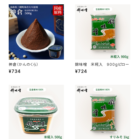
神倉（かんのくら）
錦味噌 米糀入 900gピロー
¥734
¥724