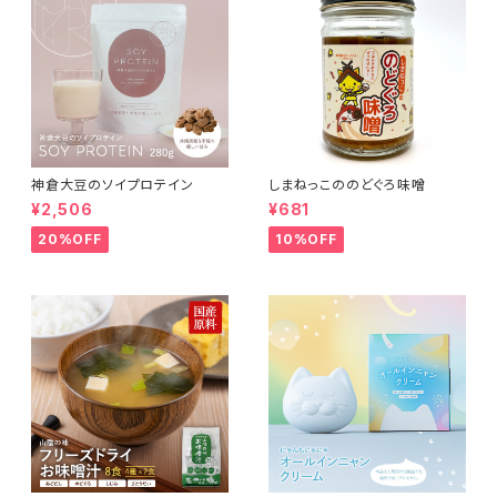
神倉大豆のソイプロテイン
しまねっこののどぐろ味噌
¥2,506
¥681
20%OFF
10%OFF