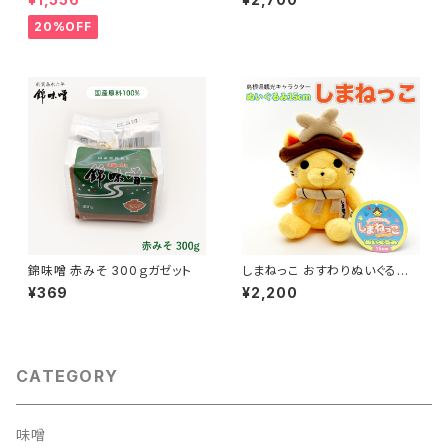
20%OFF
錦味噌 赤みそ 300ｇガゼット
しまねっこ おすわりぬいぐるみ
(15cm)
¥369
¥2,200
CATEGORY
味噌