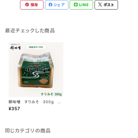
保存
シェア
LINE
ポスト
最近チェックした商品
錦味噌 すりみそ 300g ガ
ゼット
¥357
同じカテゴリの商品