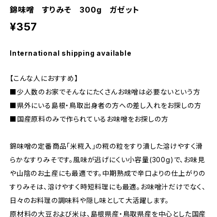
錦味噌 すりみそ 300g ガゼット
¥357
International shipping available
【こんな人におすすめ】
■少人数のお家でそんなにたくさんお味噌は必要ないという方
■県外にいる島根・鳥取出身者の方への差し入れをお探しの方
■国産原料のみで作られているお味噌をお探しの方
錦味噌の定番商品「米糀入」の糀の粒をすり潰した溶けやすく滑
らかなすりみそです。風味が逃げにくい小容量(300g)で、お味見
や山陰のお土産にも最適です。中期熟成で辛口よりの仕上がりの
すりみそは、溶けやすく時短料理にも最適。お味噌汁だけでなく、
日々のお料理の調味料や隠し味として大活躍します。
原材料の大豆および米は、島根県産・鳥取県産を中心とした国産