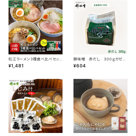
松江ラーメン3種食べ比べセッ
錦味噌 赤だし 300ｇガゼッ
ト 濃厚みそ味・しじみ醤油味・
ト
¥1,481
¥604
あごだし塩味