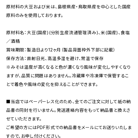
原材料の大豆および米は、島根県産・鳥取県産を中心とした国産
原料のみを使用しております。
原材料名：大豆(国産)(分別生産流通管理済み)、米(国産)、食塩
／酒精
賞味期限：製造日より12ヶ月（製品背面枠外下部に記載）
保存方法：直射日光、高温多湿を避け、常温で保存
※みそは温度が高くなると色が濃くなり風味が変化しやすくなり
ますが、品質に問題はありません。冷蔵庫や冷凍庫で保管するこ
とで着色や風味の変化を抑えることができます。
■当店ではペーパーレス化のため、全てのご注文に対して紙の納
品書の同封を行いません。発送連絡内容をもって納品書と換えさ
せていただきます。
ご希望の方にはPDF形式での納品書をメールにてお送りいたしま
すので、お申し付けください。