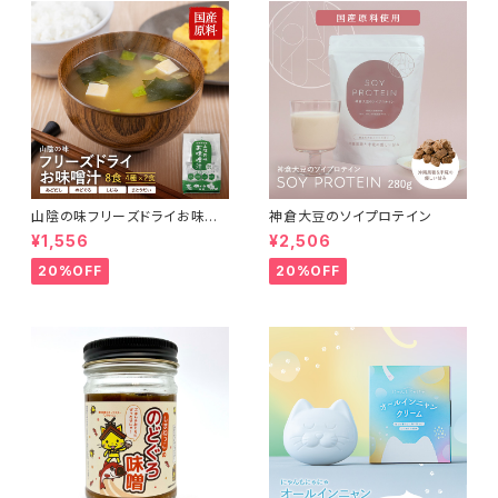
山陰の味フリーズドライお味噌
神倉大豆のソイプロテイン
汁
¥1,556
¥2,506
20%OFF
20%OFF