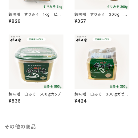
錦味噌 すりみそ 1kg ピロ
錦味噌 すりみそ 300g ガ
ー
ゼット
¥829
¥357
錦味噌 白みそ 500ｇカップ
錦味噌 白みそ 300ｇガゼッ
ト
¥836
¥424
その他の商品