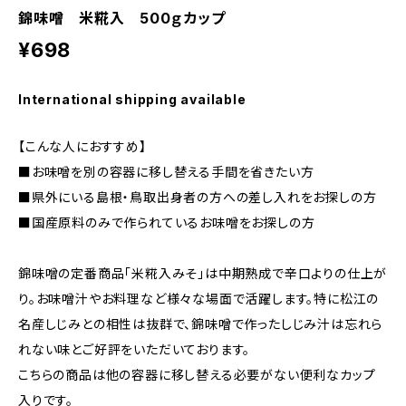
錦味噌 米糀入 500ｇカップ
¥698
International shipping available
【こんな人におすすめ】
■お味噌を別の容器に移し替える手間を省きたい方
■県外にいる島根・鳥取出身者の方への差し入れをお探しの方
■国産原料のみで作られているお味噌をお探しの方
錦味噌の定番商品「米糀入みそ」は中期熟成で辛口よりの仕上が
り。お味噌汁やお料理など様々な場面で活躍します。特に松江の
名産しじみとの相性は抜群で、錦味噌で作ったしじみ汁は忘れら
れない味とご好評をいただいております。
こちらの商品は他の容器に移し替える必要がない便利なカップ
入りです。