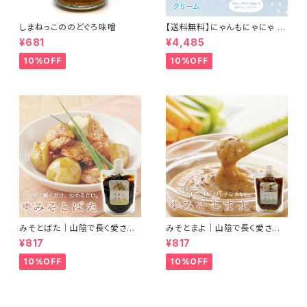
しまねっこののどぐろ味噌
【送料無料】にゃんもにゃにゃ オ
ールインニャンクリーム50g (人
¥681
¥4,485
間用基礎化粧品) 猫との暮らし
に寄り添ったこだわりの成分 自
10%OFF
10%OFF
然由来のオールインワンクリー
ム
みそとばた｜山陰で長く愛され
みそとまよ｜山陰で長く愛され
続けている錦味噌とバターで料
続けている錦味噌とマヨネーズ
¥817
¥817
理に便利なみそバターができま
で、ディップするだけで濃厚リッ
した
チな味わいになるみそマヨがで
10%OFF
10%OFF
きました