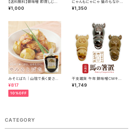
【送料無料】錦味噌 即席しじみ
にゃんもにゃにゃ 猫のもなかの
汁 5食入
出雲ぜんざい
¥1,000
¥1,350
みそとばた｜山陰で長く愛され
干支雑貨 午年 錦味噌CMキャラ
続けている錦味噌とバターで料
クター 馬 伝統技法で作った箸
¥817
¥1,749
理に便利なみそバターができま
置き
した
10%OFF
CATEGORY