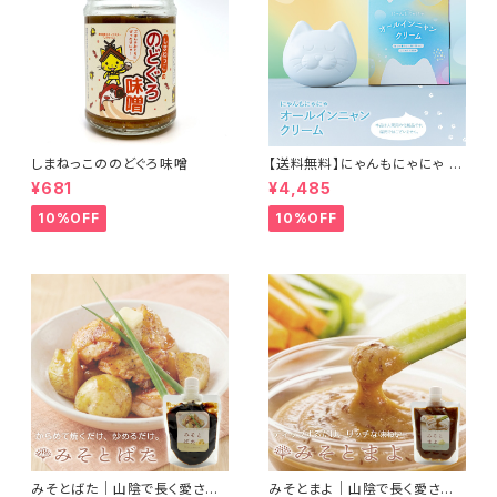
しまねっこののどぐろ味噌
【送料無料】にゃんもにゃにゃ オ
ールインニャンクリーム50g (人
¥681
¥4,485
間用基礎化粧品) 猫との暮らし
に寄り添ったこだわりの成分 自
10%OFF
10%OFF
然由来のオールインワンクリー
ム
みそとばた｜山陰で長く愛され
みそとまよ｜山陰で長く愛され