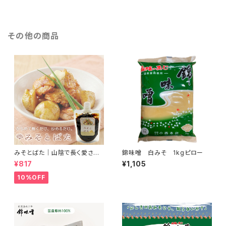
その他の商品
みそとばた｜山陰で長く愛され
錦味噌 白みそ 1kgピロー
続けている錦味噌とバターで料
¥817
¥1,105
理に便利なみそバターができま
した
10%OFF