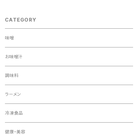
西窯のお椀で楽しむ特別セット
CATEGORY
味噌
お味噌汁
調味料
ラーメン
冷凍食品
健康・美容