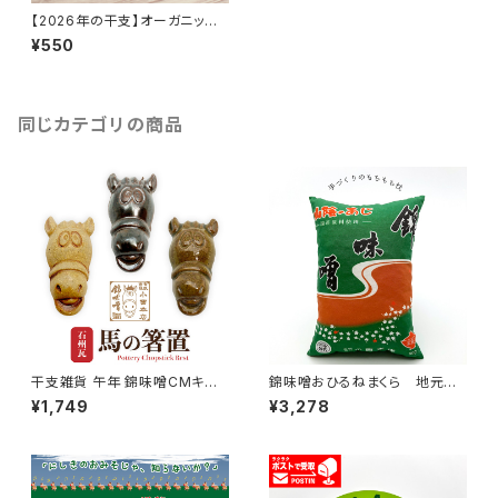
【2026年の干支】オーガニック
コットンハンドタオル【午年】
¥550
同じカテゴリの商品
干支雑貨 午年 錦味噌CMキャラ
錦味噌おひるねまくら 地元寝
クター 馬 伝統技法で作った箸
具店の手づくりもちもち枕
¥1,749
¥3,278
置き