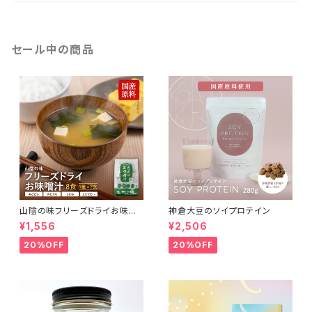
セール中の商品
山陰の味フリーズドライお味噌
神倉大豆のソイプロテイン
汁
¥1,556
¥2,506
20%OFF
20%OFF