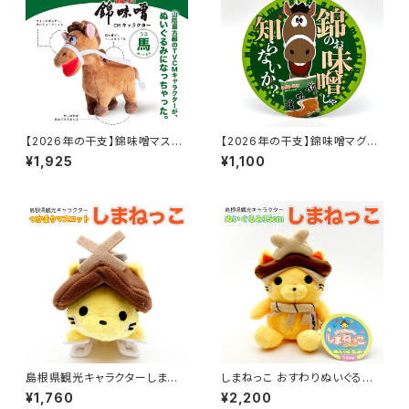
【2026年の干支】錦味噌マスコ
【2026年の干支】錦味噌マグネ
ットぬいぐるみ馬【午年】
ットステッカー【午年】
¥1,925
¥1,100
島根県観光キャラクターしまね
しまねっこ おすわりぬいぐるみ
っこ つかまりマスコット
(15cm)
¥1,760
¥2,200