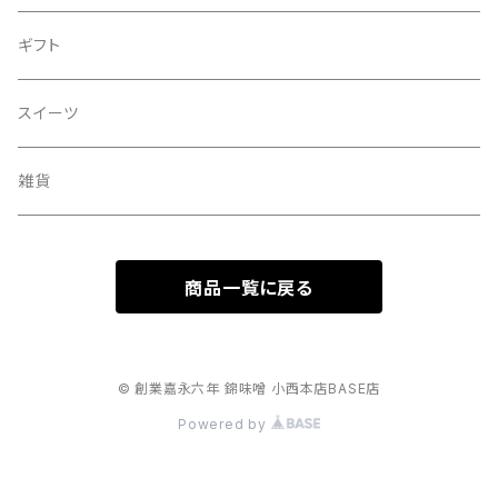
ギフト
スイーツ
雑貨
商品一覧に戻る
© 創業嘉永六年 錦味噌 小西本店BASE店
Powered by