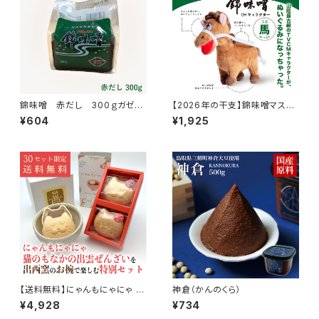
錦味噌 赤だし 300ｇガゼッ
【2026年の干支】錦味噌マスコ
ト
ットぬいぐるみ馬【午年】
¥604
¥1,925
【送料無料】にゃんもにゃにゃ 猫
神倉（かんのくら）
のもなかの出雲ぜんざい×出西
¥4,928
¥734
窯 胴紐椀 出雲ぜんざいを出