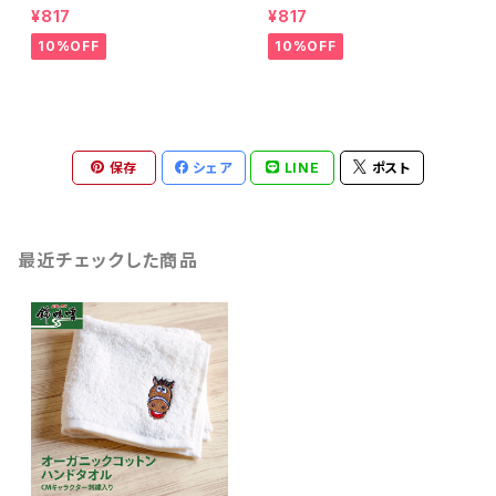
続けている錦味噌とバターで料
続けている錦味噌とマヨネーズ
¥817
¥817
理に便利なみそバターができま
で、ディップするだけで濃厚リッ
した
チな味わいになるみそマヨがで
10%OFF
10%OFF
きました
保存
シェア
LINE
ポスト
最近チェックした商品