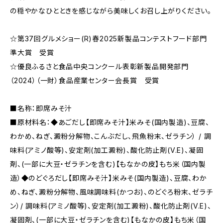
の穏やかなひとときを感じながら美味しくお召し上がりください。
☆第37回グルメショー(R)春2025新製品コンテストフード部門
準大賞 受賞
☆優良ふるさと食品中央コンクール表彰新製品開発部門
（2024）（一財）食品産業センター会長賞 受賞
■名称：即席みそ汁
■原材料名：◆あごだし【即席みそ汁】米みそ(国内製造)、豆腐、
わかめ、ねぎ、澱粉分解物、こんぶだし、飛魚粉末、ゼラチン） / 調
味料(アミノ酸等)、安定剤(加工澱粉)、酸化防止剤(V.E)、凝固
剤、(一部に大豆・ゼラチンを含む)【もなかの皮】もち米（国内製
造）◆のどぐろだし【即席みそ汁】米みそ(国内製造)、豆腐、わか
め、ねぎ、澱粉分解物、風味調味料(かつお)、のどぐろ粉末、ゼラチ
ン）/ 調味料(アミノ酸等)、安定剤(加工澱粉)、酸化防止剤(V.E)、
凝固剤、(一部に大豆・ゼラチンを含む)【もなかの皮】もち米（国