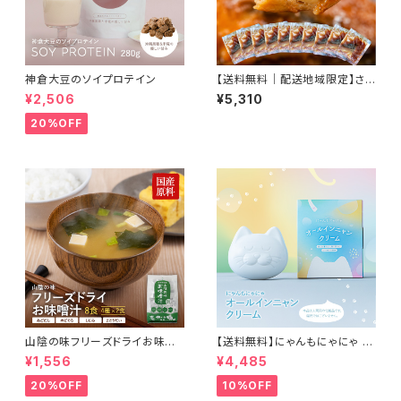
神倉大豆のソイプロテイン
【送料無料｜配送地域限定】さ
ば味噌煮(冷凍レトルト40g×10
¥2,506
¥5,310
袋) 製造元から冷凍直送 老舗味
噌蔵醸造の味噌を使った特製タ
20%OFF
レでじっくり煮込んだ贅沢惣菜
山陰の味フリーズドライお味噌
【送料無料】にゃんもにゃにゃ オ
汁
ールインニャンクリーム50g (人
¥1,556
¥4,485
間用基礎化粧品) 猫との暮らし
に寄り添ったこだわりの成分 自
20%OFF
10%OFF
然由来のオールインワンクリー