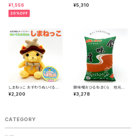
汁
ば味噌煮(冷凍レトルト40g×10
¥1,556
¥5,310
袋) 製造元から冷凍直送 老舗味
噌蔵醸造の味噌を使った特製タ
20%OFF
レでじっくり煮込んだ贅沢惣菜
しまねっこ おすわりぬいぐるみ
錦味噌おひるねまくら 地元寝
(15cm)
具店の手づくりもちもち枕
¥2,200
¥3,278
CATEGORY