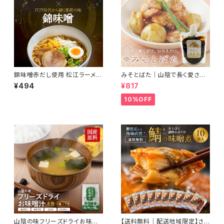
錦味噌赤だし使用 松江ラーメン
みそとばた｜山陰で長く愛され
濃厚みそ味（1食）
続けている錦味噌とバターで料
¥494
¥817
理に便利なみそバターができま
した
10%OFF
山陰の味フリーズドライお味噌
【送料無料｜配送地域限定】さ