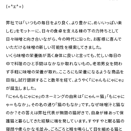
(=^ェ^=)
弊社では「いつもの毎日をより良く、より豊かに、めいいっぱい楽
しむ」をモットーに、日々の食卓を支える縁の下の力持ちとして
日々味噌と向き合いながら、今の時代に沿った、お客様に喜んで
いただける味噌の新しい可能性を模索してきました。
いくら味噌の栄養価が高く身体に良いと言っても、忙しい毎日の
中で料理のひと手間はなかなか取れないもの。老若男女を問わ
ず手軽に味噌の栄養が取れ、こころにも栄養になるような商品を
目指し試行錯誤すること数年を経て、ようやく『にゃんもにゃにゃ』
が誕生しました。
『にゃんもにゃにゃ』のネーミングの由来は「にゃん＝猫」「もにゃに
ゃ＝もなか」。その名の通り「猫のもなか」です。なぜ味噌汁と猫な
のか？その答えは弊社代表が無類の猫好きで、自身が縁あって保
護猫と暮らしてきた経験に端を発しています。すやすやと眠る猫の
寝顔や柔らかな毛並み、ごろごろと喉を鳴らして目を細める猫と