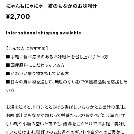
にゃんもにゃにゃ 猫のもなかのお味噌汁
¥2,700
International shipping available
【こんな人におすすめ】
■手軽に食べ応えのあるお味噌汁を召し上がりたい方
■国産原料にこだわっている方
■かわいい贈り物を探している方
■日々の買い物を通して、無理のない形で保護猫活動を応援した
い方
お湯を注ぐと、トロンととろける香ばしいもなかとお出汁の風味。
お味噌汁にもなかが加わって栄養たっぷり＆食べごたえ満点！忙
しい朝や小腹の空いた夜でも、熱湯を注ぐだけでお手軽に美味し
くいただけます。猫好きのお友達へのギフトや自分へのご褒美に