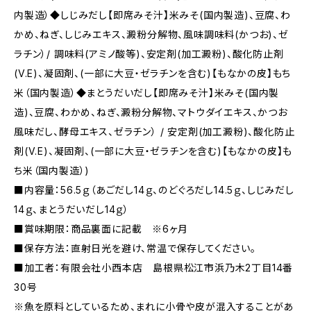
内製造）◆しじみだし【即席みそ汁】米みそ(国内製造)、豆腐、わ
かめ、ねぎ、しじみエキス、澱粉分解物、風味調味料(かつお)、ゼ
ラチン）/ 調味料(アミノ酸等)、安定剤(加工澱粉)、酸化防止剤
(V.E)、凝固剤、(一部に大豆・ゼラチンを含む)【もなかの皮】もち
米（国内製造）◆まとうだいだし【即席みそ汁】米みそ(国内製
造)、豆腐、わかめ、ねぎ、澱粉分解物、マトウダイエキス、かつお
風味だし、酵母エキス、ゼラチン） / 安定剤(加工澱粉)、酸化防止
剤(V.E)、凝固剤、(一部に大豆・ゼラチンを含む)【もなかの皮】も
ち米（国内製造）)
■内容量：56.5ｇ（あごだし14ｇ、のどぐろだし14.5ｇ、しじみだし
14ｇ、まとうだいだし14ｇ）
■賞味期限：商品裏面に記載 ※6ヶ月
■保存方法：直射日光を避け、常温で保存してください。
■加工者：有限会社小西本店 島根県松江市浜乃木2丁目14番
30号
※魚を原料としているため、まれに小骨や皮が混入することがあ