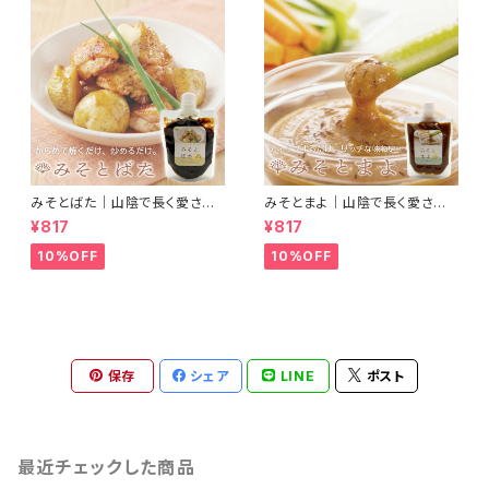
みそとばた｜山陰で長く愛され
みそとまよ｜山陰で長く愛され
続けている錦味噌とバターで料
続けている錦味噌とマヨネーズ
¥817
¥817
理に便利なみそバターができま
で、ディップするだけで濃厚リッ
した
チな味わいになるみそマヨがで
10%OFF
10%OFF
きました
保存
シェア
LINE
ポスト
最近チェックした商品