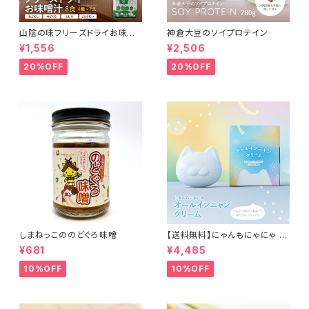
山陰の味フリーズドライお味噌
神倉大豆のソイプロテイン
汁
¥1,556
¥2,506
20%OFF
20%OFF
しまねっこののどぐろ味噌
【送料無料】にゃんもにゃにゃ オ
ールインニャンクリーム50g (人
¥681
¥4,485
間用基礎化粧品) 猫との暮らし
に寄り添ったこだわりの成分 自
10%OFF
10%OFF
然由来のオールインワンクリー
ム