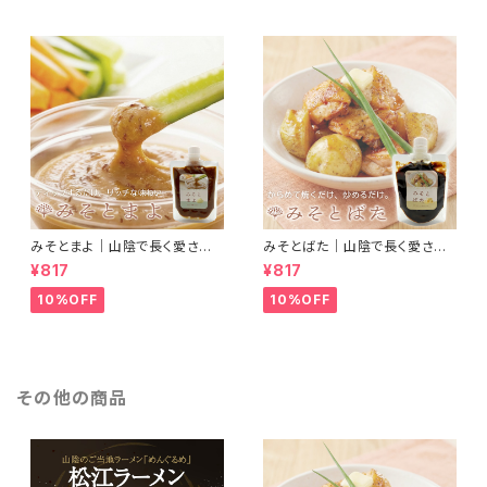
ム
みそとまよ｜山陰で長く愛され
みそとばた｜山陰で長く愛され
続けている錦味噌とマヨネーズ
続けている錦味噌とバターで料
¥817
¥817
で、ディップするだけで濃厚リッ
理に便利なみそバターができま
チな味わいになるみそマヨがで
した
10%OFF
10%OFF
きました
その他の商品