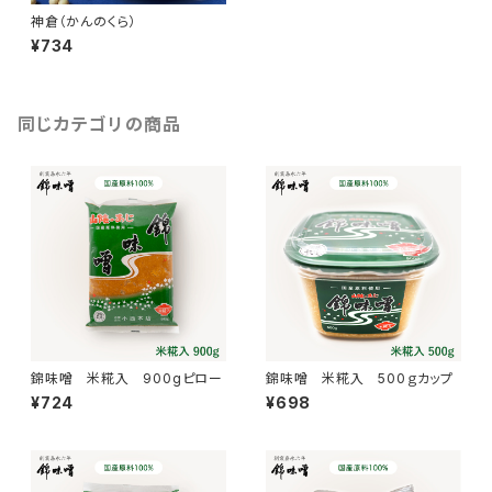
神倉（かんのくら）
¥734
同じカテゴリの商品
錦味噌 米糀入 900gピロー
錦味噌 米糀入 500ｇカップ
¥724
¥698