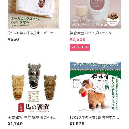
【2026年の干支】オーガニック
神倉大豆のソイプロテイン
コットンハンドタオル【午年】
¥550
¥2,506
20%OFF
干支雑貨 午年 錦味噌CMキャラ
【2026年の干支】錦味噌マスコ
クター 馬 伝統技法で作った箸
ットぬいぐるみ馬【午年】
¥1,749
¥1,925
置き