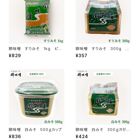
錦味噌 すりみそ 1kg ピロ
錦味噌 すりみそ 300g ガ
ー
ゼット
¥829
¥357
錦味噌 白みそ 500ｇカップ
錦味噌 白みそ 300ｇガゼッ
ト
¥836
¥424