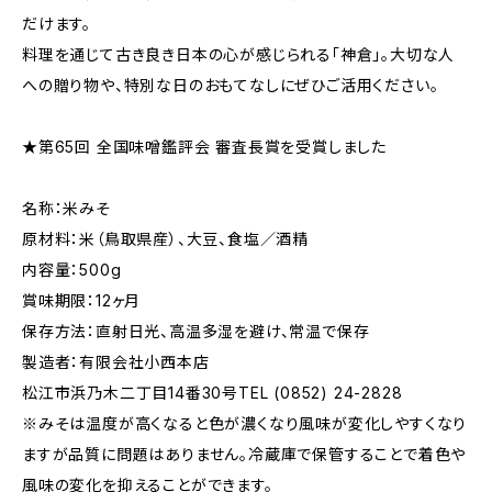
だけます。
料理を通じて古き良き日本の心が感じられる「神倉」。大切な人
への贈り物や、特別な日のおもてなしにぜひご活用ください。
★第65回 全国味噌鑑評会 審査長賞を受賞しました
名称：米みそ
原材料：米（鳥取県産）、大豆、食塩／酒精
内容量：500g
賞味期限：12ヶ月
保存方法：直射日光、高温多湿を避け、常温で保存
製造者：有限会社小西本店
松江市浜乃木二丁目14番30号TEL (0852) 24-2828
※みそは温度が高くなると色が濃くなり風味が変化しやすくなり
ますが品質に問題はありません。冷蔵庫で保管することで着色や
風味の変化を抑えることができます。