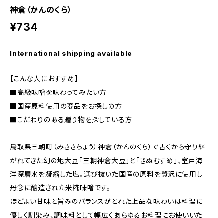
神倉（かんのくら）
¥734
International shipping available
【こんな人におすすめ】
■高級味噌を味わってみたい方
■国産原料使用の商品をお探しの方
■こだわりのある贈り物を探している方
鳥取県三朝町（みささちょう）神倉（かんのくら）で古くから守り継
がれてきた幻の地大豆「三朝神倉大豆」と「きぬむすめ」、室戸海
洋深層水を凝縮した塩。選び抜いた国産の原料を贅沢に使用し
丹念に醸造された米糀味噌です。
ほどよい甘味と旨みのバランスがとれた上品な味わいは料理に
優しく馴染み、調味料として幅広くあらゆるお料理にお使いいた