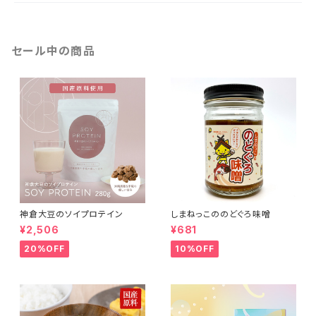
セール中の商品
神倉大豆のソイプロテイン
しまねっこののどぐろ味噌
¥2,506
¥681
20%OFF
10%OFF