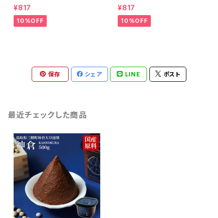
続けている錦味噌とバターで料
続けている錦味噌とマヨネーズ
¥817
¥817
理に便利なみそバターができま
で、ディップするだけで濃厚リッ
した
チな味わいになるみそマヨがで
10%OFF
10%OFF
きました
保存
シェア
LINE
ポスト
最近チェックした商品