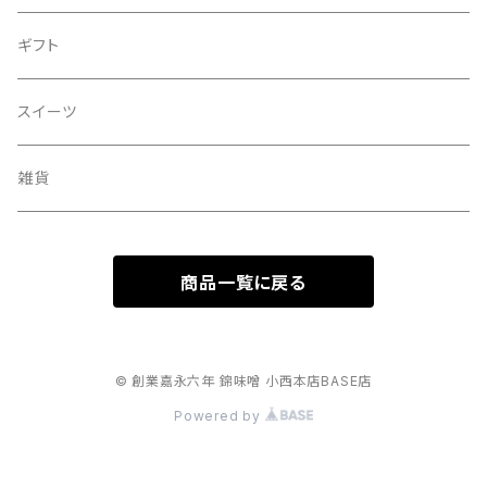
ギフト
スイーツ
雑貨
商品一覧に戻る
© 創業嘉永六年 錦味噌 小西本店BASE店
Powered by