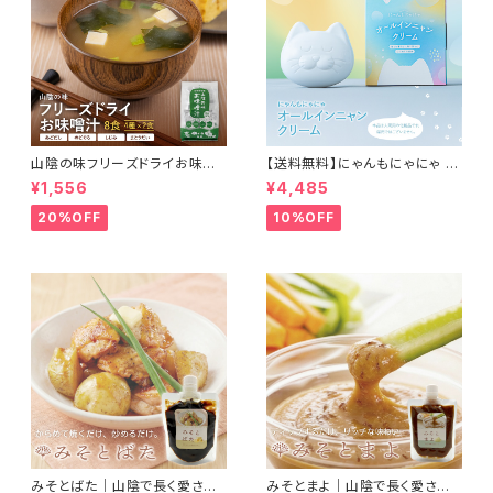
山陰の味フリーズドライお味噌
【送料無料】にゃんもにゃにゃ オ
汁
ールインニャンクリーム50g (人
¥1,556
¥4,485
間用基礎化粧品) 猫との暮らし
に寄り添ったこだわりの成分 自
20%OFF
10%OFF
然由来のオールインワンクリー
ム
みそとばた｜山陰で長く愛され
みそとまよ｜山陰で長く愛され