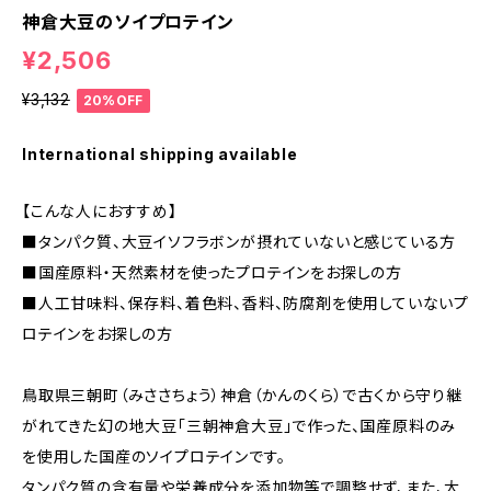
神倉大豆のソイプロテイン
¥2,506
¥3,132
20%OFF
International shipping available
【こんな人におすすめ】
■タンパク質、大豆イソフラボンが摂れていないと感じている方
■国産原料・天然素材を使ったプロテインをお探しの方
■人工甘味料、保存料、着色料、香料、防腐剤を使用していないプ
ロテインをお探しの方
鳥取県三朝町（みささちょう）神倉（かんのくら）で古くから守り継
がれてきた幻の地大豆「三朝神倉大豆」で作った、国産原料のみ
を使用した国産のソイプロテインです。
タンパク質の含有量や栄養成分を添加物等で調整せず、また、大