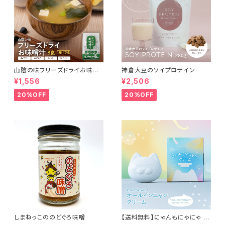
山陰の味フリーズドライお味噌
神倉大豆のソイプロテイン
汁
¥1,556
¥2,506
20%OFF
20%OFF
しまねっこののどぐろ味噌
【送料無料】にゃんもにゃにゃ オ
ールインニャンクリーム50g (人