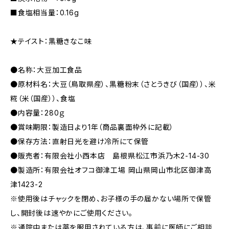
■食塩相当量：0.16g
★テイスト：黒糖きなこ味
●名称：大豆加工食品
●原材料名：大豆（鳥取県産）、黒糖粉末（さとうきび（国産））、米
糀（米（国産））、食塩
●内容量：280ｇ
●賞味期限：製造日より1年（商品裏面枠外に記載）
●保存方法：直射日光を避け冷所にて保管
●販売者：有限会社小西本店 島根県松江市浜乃木2-14-30
●製造所：有限会社オフコ御津工場 岡山県岡山市北区御津高
津1423-2
※使用後はチャックを閉め、お子様の手の届かない場所で保管
し、開封後は速やかにご使用ください。
※通院中または薬を服用されている方は、事前に医師にご相談