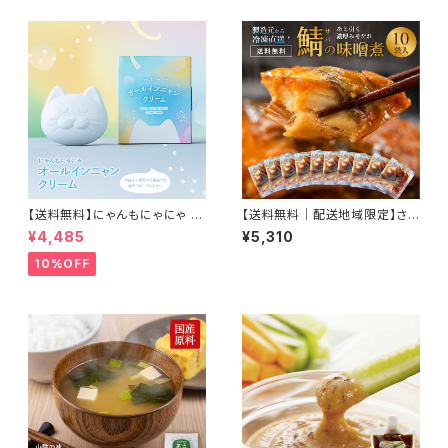
【送料無料】にゃんもにゃにゃ オ
【送料無料｜配送地域限定】さ
ールインニャンクリーム50g (人
ば味噌煮(冷凍レトルト40g×10
¥4,485
¥5,310
間用基礎化粧品) 猫との暮らし
袋) 製造元から冷凍直送 老舗味
に寄り添ったこだわりの成分 自
噌蔵醸造の味噌を使った特製タ
10%OFF
然由来のオールインワンクリー
レでじっくり煮込んだ贅沢惣菜
ム