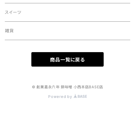
スイーツ
雑貨
商品一覧に戻る
© 創業嘉永六年 錦味噌 小西本店BASE店
Powered by