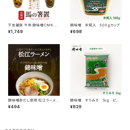
干支雑貨 午年 錦味噌CMキャラ
錦味噌 米糀入 500ｇカップ
クター 馬 伝統技法で作った箸
¥1,749
¥698
置き
錦味噌赤だし使用 松江ラーメン
錦味噌 すりみそ 1kg ピロ
濃厚みそ味（1食）
ー
¥494
¥829