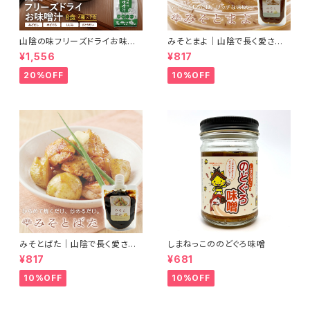
山陰の味フリーズドライお味噌
みそとまよ｜山陰で長く愛され
汁
続けている錦味噌とマヨネーズ
¥1,556
¥817
で、ディップするだけで濃厚リッ
チな味わいになるみそマヨがで
20%OFF
10%OFF
きました
みそとばた｜山陰で長く愛され
しまねっこののどぐろ味噌
続けている錦味噌とバターで料
¥817
¥681
理に便利なみそバターができま
した
10%OFF
10%OFF