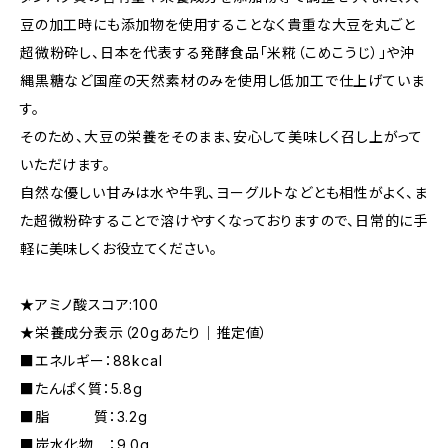
豆の加工時にも添加物を使用することなく貴重な大豆を丸ごと
超微粉砕し、日本を代表する発酵食品「米糀（こめこうじ）」や沖
縄黒糖など国産の天然素材のみを使用し低加工で仕上げていま
す。
そのため、大豆の栄養をそのまま、安心して美味しく召し上がって
いただけます。
自然な優しい甘みは水や牛乳、ヨーグルトなどとも相性がよく、ま
た超微粉砕することで溶けやすくなっておりますので、日常的に手
軽に美味しくお役立てください。
★アミノ酸スコア:100
★栄養成分表示（20gあたり｜推定値）
■エネルギー：88kcal
■たんぱく質：5.8g
■脂 質：3.2g
■炭水化物 ：9.0g