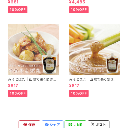
¥681
¥4,485
間用基礎化粧品) 猫との暮らし
に寄り添ったこだわりの成分 自
10%OFF
10%OFF
然由来のオールインワンクリー
ム
みそとばた｜山陰で長く愛され
みそとまよ｜山陰で長く愛され
続けている錦味噌とバターで料
続けている錦味噌とマヨネーズ
¥817
¥817
理に便利なみそバターができま
で、ディップするだけで濃厚リッ
した
チな味わいになるみそマヨがで
10%OFF
10%OFF
きました
保存
シェア
LINE
ポスト